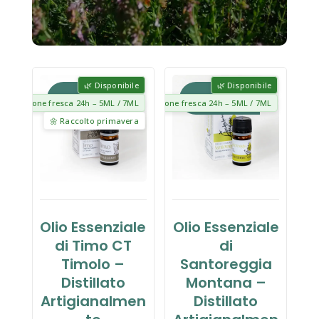
🌿 Disponibile
🌿 Disponibile
In offerta!
In offerta!
reparazione fresca 24h – 5ML / 7ML
🧴 Preparazione fresca 24h – 5ML / 7ML
🌼 Raccolto primavera
Olio Essenziale
Olio Essenziale
di Timo CT
di
Timolo –
Santoreggia
Distillato
Montana –
Artigianalmen
Distillato