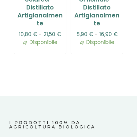
Distillato
Distillato
Artigianalmen
Artigianalmen
te
te
Fascia
Fascia
10,80
€
-
21,50
€
8,90
€
-
16,90
€
di
di
🌿 Disponibile
🌿 Disponibile
prezzo:
prezzo:
da
da
10,80 €
8,90 €
a
a
21,50 €
16,90 €
I PRODOTTI 100% DA
AGRICOLTURA BIOLOGICA