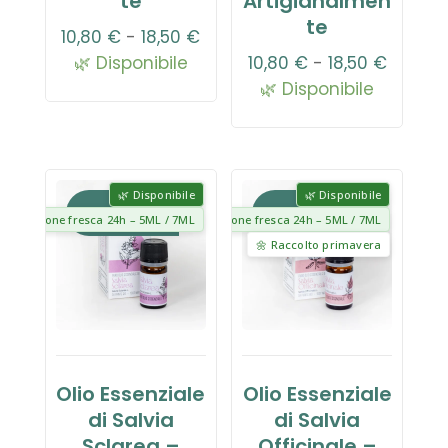
te
Artigianalmen
te
Fascia
10,80
€
-
18,50
€
di
Fascia
🌿 Disponibile
10,80
€
-
18,50
€
prezzo:
di
🌿 Disponibile
da
prezzo:
10,80 €
da
a
10,80 €
18,50 €
a
🌿 Disponibile
🌿 Disponibile
In offerta!
In offerta!
18,50 €
reparazione fresca 24h – 5ML / 7ML
🧴 Preparazione fresca 24h – 5ML / 7ML
🌼 Raccolto primavera
Olio Essenziale
Olio Essenziale
di Salvia
di Salvia
Sclarea –
Officinale –