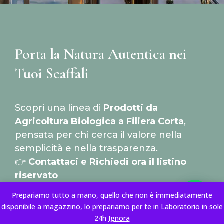
Porta la Natura Autentica nei
Tuoi Scaffali
Scopri una linea di
Prodotti da
Agricoltura Biologica a Filiera Corta
,
pensata per chi cerca il valore nella
semplicità e nella trasparenza.
👉
Contattaci e Richiedi ora il listino
riservato
Prepariamo tutto a mano, quello che non è immediatamente
disponibile a magazzino, lo prepariamo per te in Laboratorio in sole
24h
Ignora
RICHIEDI UN