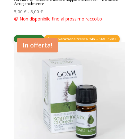
Artigianalmente
Fascia
5,00
€
-
8,00
€
di
🍃 Non disponibile fino al prossimo raccolto
prezzo:
da
🌿 Disponibile
🧴 Preparazione fresca 24h – 5ML / 7ML
5,00 €
In offerta!
a
8,00 €