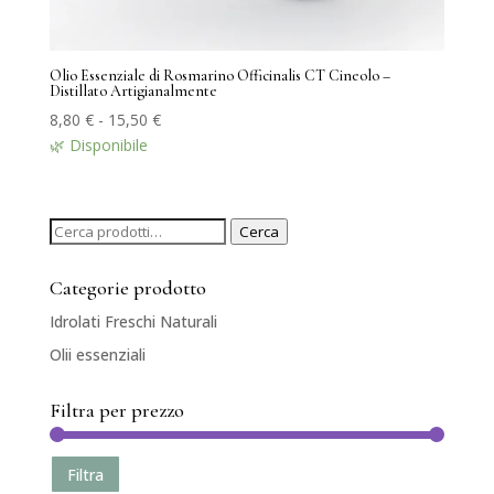
Olio Essenziale di Rosmarino Officinalis CT Cineolo –
Distillato Artigianalmente
Fascia
8,80
€
-
15,50
€
di
🌿 Disponibile
prezzo:
da
8,80 €
Cerca:
Cerca
a
15,50 €
Categorie prodotto
Idrolati Freschi Naturali
(15)
Olii essenziali
(18)
Filtra per prezzo
Prezzo
Prezzo
Prezzo:
0 €
—
20 €
Filtra