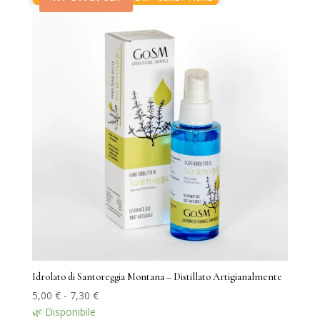
7,30 €
Idrolato di Santoreggia Montana – Distillato Artigianalmente
Fascia
5,00
€
-
7,30
€
di
🌿 Disponibile