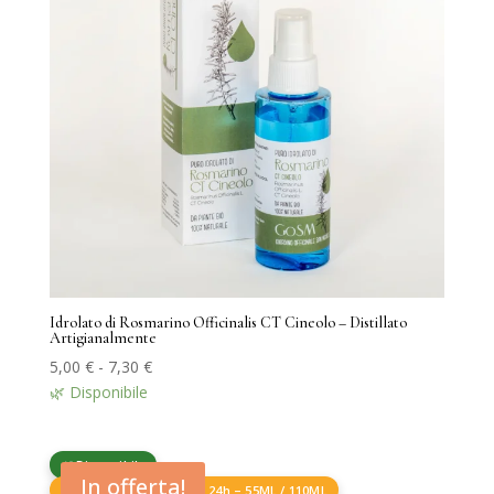
Idrolato di Rosmarino Officinalis CT Cineolo – Distillato
Artigianalmente
Fascia
5,00
€
-
7,30
€
di
🌿 Disponibile
prezzo:
da
🌿 Disponibile
5,00 €
In offerta!
🧴 Preparazione fresca 24h – 55ML / 110ML
a