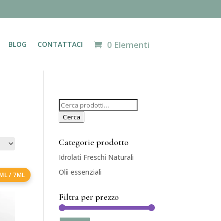
0 Elementi
BLOG
CONTATTACI
Cerca:
Cerca
Categorie prodotto
Idrolati Freschi Naturali
(15)
Olii essenziali
(18)
5ML / 7ML
Filtra per prezzo