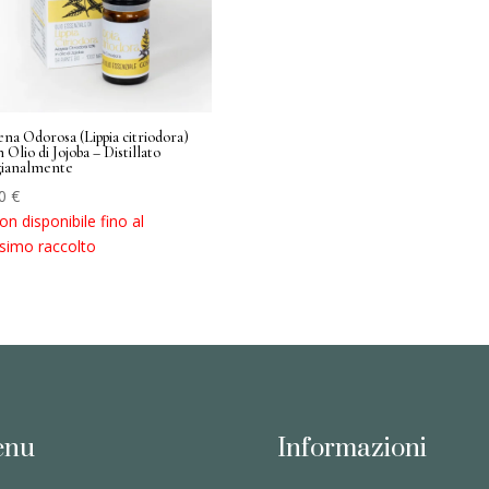
na Odorosa (Lippia citriodora)
n Olio di Jojoba – Distillato
gianalmente
00
€
on disponibile fino al
simo raccolto
enu
Informazioni