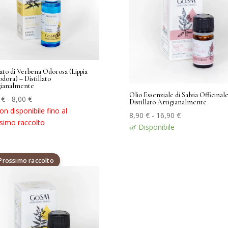
ato di Verbena Odorosa (Lippia
odora) – Distillato
gianalmente
Olio Essenziale di Salvia Officinale
Fascia
0
€
-
8,00
€
Distillato Artigianalmente
di
on disponibile fino al
Fascia
8,90
€
-
16,90
€
prezzo:
simo raccolto
di
🌿 Disponibile
da
prezzo:
5,00 €
da
a
 Prossimo raccolto
8,90 €
8,00 €
a
16,90 €