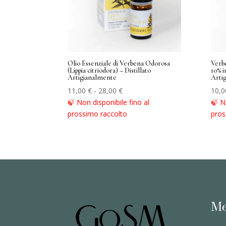
Olio Essenziale di Verbena Odorosa
Verbe
(Lippia citriodora) – Distillato
10% i
Artigianalmente
Arti
Fascia
11,00
€
-
28,00
€
10,
di
🍃 Non disponibile fino al
🍃 N
prezzo:
prossimo raccolto
pros
da
11,00 €
a
28,00 €
M