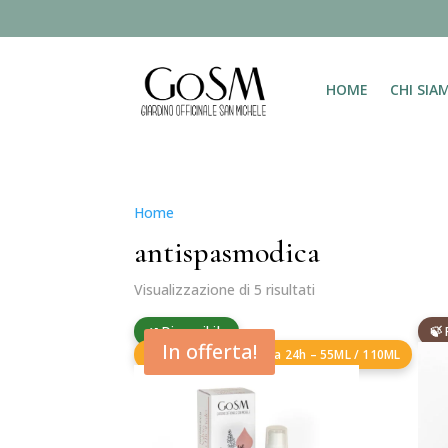
HOME
CHI SIA
Home
/ Prodotti taggati “antispasmodica”
antispasmodica
Visualizzazione di 5 risultati
🌿 Disponibile
🍃
In offerta!
🧴 Preparazione fresca 24h – 55ML / 110ML