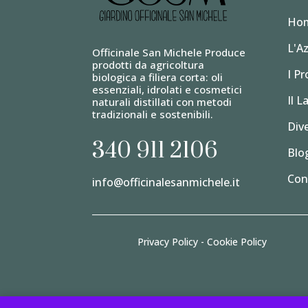
Ho
L'A
Officinale San Michele Produce
prodotti da agricoltura
I Pr
biologica a filiera corta: oli
essenziali, idrolati e cosmetici
Il L
naturali distillati con metodi
tradizionali e sostenibili.
Div
340 911 2106
Blo
Con
info@officinalesanmichele.it
Privacy Policy
-
Cookie Policy