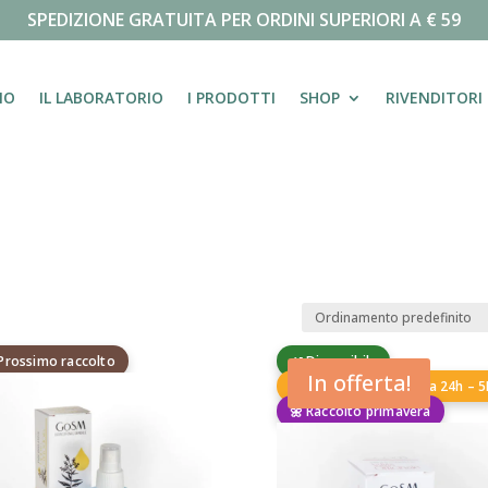
SPEDIZIONE GRATUITA PER ORDINI SUPERIORI A € 59
MO
IL LABORATORIO
I PRODOTTI
SHOP
RIVENDITORI
 Prossimo raccolto
🌿 Disponibile
In offerta!
🧴 Preparazione fresca 24h – 
🌼 Raccolto primavera