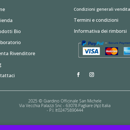
me
Condizioni generali vendit
Termini e condizioni
zienda
Informativa dei rimborsi
odotti Bio
aboratorio
enta Rivenditore
g
tattaci
2025 © Giardino Officinale San Michele
Via Vecchia Palazzi Snc - 63078 Pagliare (Ap) Italia
- P.I. It02475890444