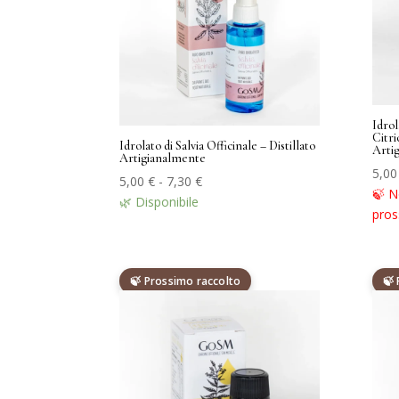
Idrol
Citri
Idrolato di Salvia Officinale – Distillato
Arti
Artigianalmente
5,0
Fascia
5,00
€
-
7,30
€
🍃 N
di
🌿 Disponibile
pros
prezzo:
da
5,00 €
🍃 Prossimo raccolto
🍃
a
7,30 €