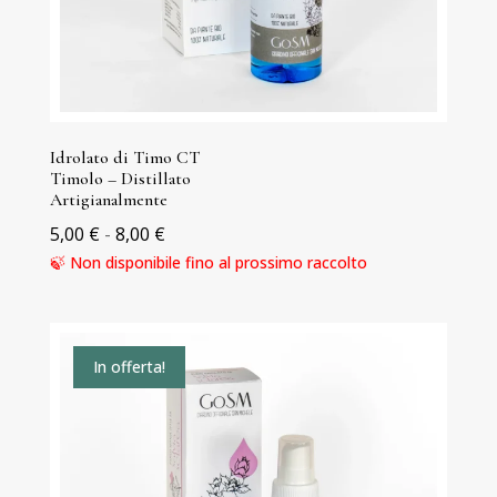
Idrolato di Timo CT
Timolo – Distillato
Artigianalmente
Fascia
5,00
€
-
8,00
€
di
🍃 Non disponibile fino al prossimo raccolto
prezzo:
da
5,00 €
In offerta!
a
8,00 €