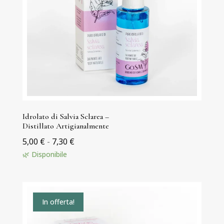
Idrolato di Salvia Sclarea –
Distillato Artigianalmente
Fascia
5,00
€
-
7,30
€
di
🌿 Disponibile
prezzo:
da
5,00 €
In offerta!
a
7,30 €