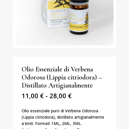
Olio Essenziale di Verbena
Odorosa (Lippia citriodora) –
Distillato Artigianalmente
Fascia
11,00
€
-
28,00
€
di
prezzo:
Olio essenziale puro di Verbena Odorosa
da
(Lippia citriodora), distillato artigianalmente
11,00 €
a km0. Formati 1ML, 2ML, 3ML.
a