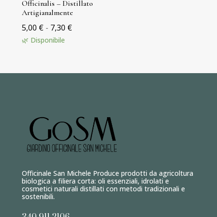
Officinalis – Distillato
Artigianalmente
Fascia
5,00
€
-
7,30
€
di
🌿 Disponibile
prezzo:
da
5,00 €
a
7,30 €
Officinale San Michele Produce prodotti da agricoltura
biologica a filiera corta: oli essenziali, idrolati e
cosmetici naturali distillati con metodi tradizionali e
sostenibili.