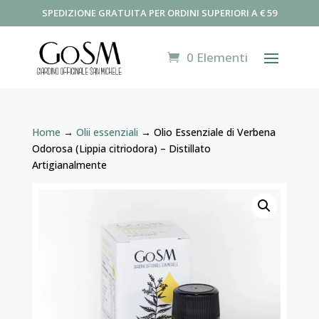
SPEDIZIONE GRATUITA PER ORDINI SUPERIORI A € 59
0 Elementi
Home
→
Olii essenziali
→ Olio Essenziale di Verbena
Odorosa (Lippia citriodora) – Distillato
Artigianalmente