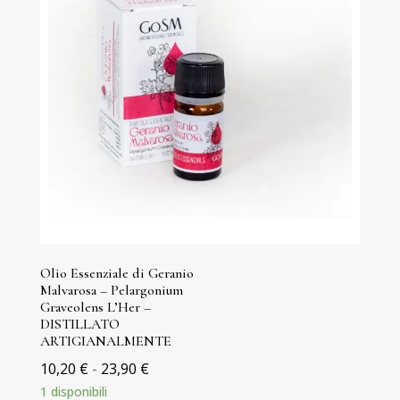
Olio Essenziale di Geranio
Malvarosa – Pelargonium
Graveolens L’Her –
DISTILLATO
ARTIGIANALMENTE
Fascia
10,20
€
-
23,90
€
di
1 disponibili