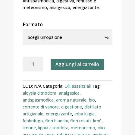
Antispasmodica, digestiva, reflusso e
28,00 €
meteorismo, analgesica, energizzante.
Formato
Olio
Aggiungi al carrello
Essenziale
di
Verbena
COD:
N/A
Categoria:
Olii essenziali
Tag:
Odorosa
aloysia citriodora
,
analgesica
,
(Lippia
antispasmodica
,
aroma naturale
,
bio
,
citriodora)
corrente di vapore
,
digestione
,
distillato
–
artigianale
,
energizzante
,
erba luigia
,
Distillato
febbrifuga
,
fiori bianchi
,
fiori rosati
,
km0
,
Artigianalmente
limone
,
lippia citriodora
,
meteorismo
,
olio
quantità
essenziale
,
puro
,
reflusso gastrico
,
verbena