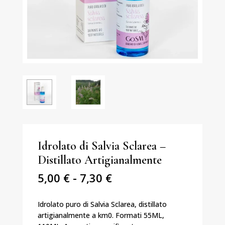
Idrolato di Salvia Sclarea –
Distillato Artigianalmente
Fascia
5,00
€
-
7,30
€
di
prezzo:
Idrolato puro di Salvia Sclarea, distillato
da
artigianalmente a km0. Formati 55ML,
5,00 €