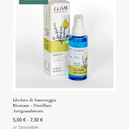
a
6,70 €
Idrolato di Santoreggia
Montana – Distillato
Artigianalmente
Fascia
5,00
€
-
7,30
€
di
🌿 Disponibile