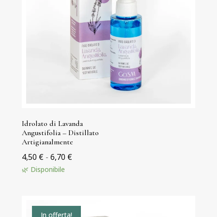
Idrolato di Lavanda
Angustifolia – Distillato
Artigianalmente
Fascia
4,50
€
-
6,70
€
di
🌿 Disponibile
prezzo:
da
4,50 €
In offerta!