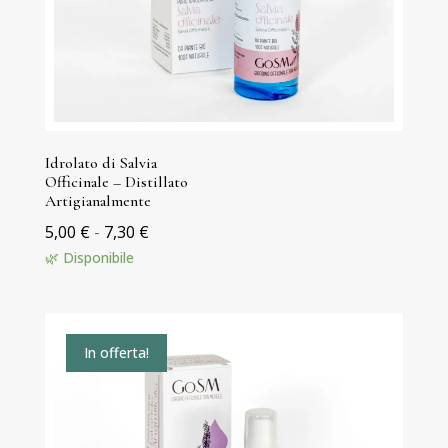
Idrolato di Salvia
Officinale – Distillato
Artigianalmente
Fascia
5,00
€
-
7,30
€
di
🌿 Disponibile
prezzo:
da
5,00 €
In offerta!
a
7,30 €