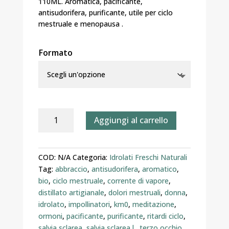
110ML. Aromatica, pacificante,
a
antisudorifera, purificante, utile per ciclo
7,30 €
mestruale e menopausa .
Formato
Idrolato
Aggiungi al carrello
di
Salvia
Sclarea
COD:
N/A
Categoria:
Idrolati Freschi Naturali
–
Tag:
abbraccio
,
antisudorifera
,
aromatico
,
Distillato
bio
,
ciclo mestruale
,
corrente di vapore
,
Artigianalmente
distillato artigianale
,
dolori mestruali
,
donna
,
quantità
idrolato
,
impollinatori
,
km0
,
meditazione
,
ormoni
,
pacificante
,
purificante
,
ritardi ciclo
,
salvia sclarea
,
salvia sclarea l.
,
terzo occhio