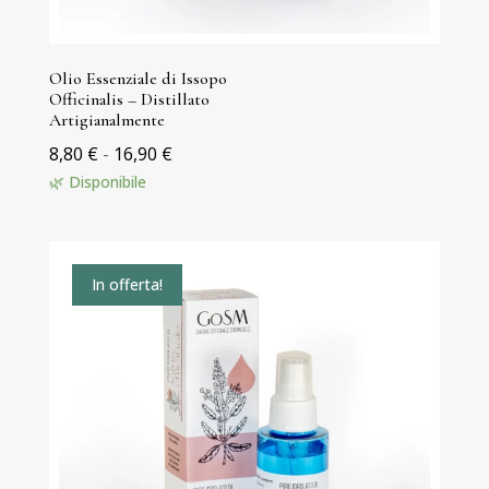
Olio Essenziale di Issopo
Officinalis – Distillato
Artigianalmente
Fascia
8,80
€
-
16,90
€
di
🌿 Disponibile
prezzo:
da
8,80 €
In offerta!
a
16,90 €