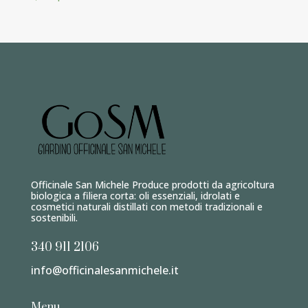
prezzo:
da
5,00 €
a
7,30 €
Officinale San Michele Produce prodotti da agricoltura
biologica a filiera corta: oli essenziali, idrolati e
cosmetici naturali distillati con metodi tradizionali e
sostenibili.
340 911 2106
info@officinalesanmichele.it
Menu