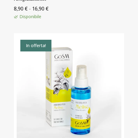
Fascia
8,90
€
-
16,90
€
di
🌿 Disponibile
prezzo:
da
8,90 €
In offerta!
a
16,90 €