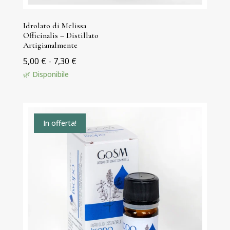
Idrolato di Melissa
Officinalis – Distillato
Artigianalmente
Fascia
5,00
€
-
7,30
€
di
🌿 Disponibile
prezzo:
da
5,00 €
In offerta!
a
7,30 €