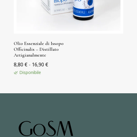
Olio Essenziale di Issopo
Officinalis – Distillato
Artigianalmente
Fascia
8,80
€
-
16,90
€
di
🌿 Disponibile
prezzo:
da
8,80 €
a
16,90 €