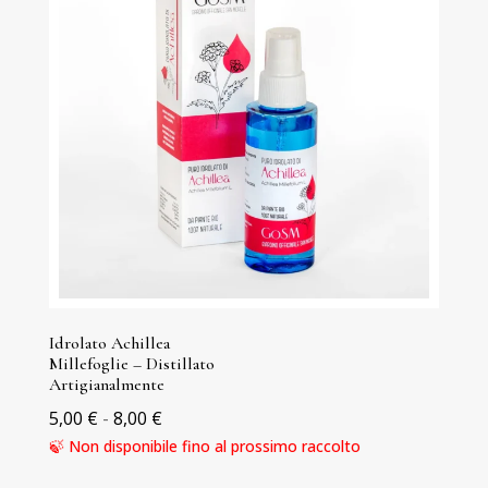
Idrolato Achillea
Millefoglie – Distillato
Artigianalmente
Fascia
5,00
€
-
8,00
€
di
🍃 Non disponibile fino al prossimo raccolto
prezzo: