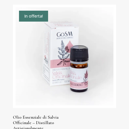
da
5,00 €
In offerta!
a
8,00 €
Olio Essenziale di Salvia
Officinale – Distillato
Artigianalmente