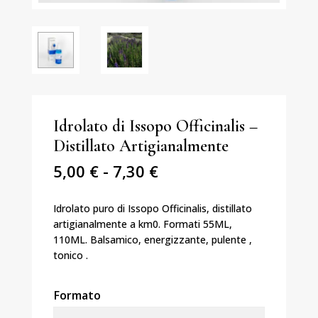
Idrolato di Issopo Officinalis –
Distillato Artigianalmente
Fascia
5,00
€
-
7,30
€
di
prezzo:
Idrolato puro di Issopo Officinalis, distillato
da
artigianalmente a km0. Formati 55ML,
5,00 €
110ML. Balsamico, energizzante, pulente ,
a
tonico .
7,30 €
Formato