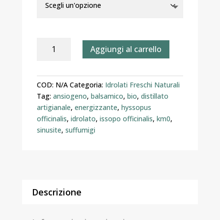
Idrolato
Aggiungi al carrello
di
Issopo
Officinalis
COD:
N/A
Categoria:
Idrolati Freschi Naturali
–
Tag:
ansiogeno
,
balsamico
,
bio
,
distillato
Distillato
artigianale
,
energizzante
,
hyssopus
Artigianalmente
officinalis
,
idrolato
,
issopo officinalis
,
km0
,
quantità
sinusite
,
suffumigi
Descrizione